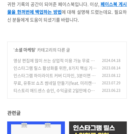
귀한 기록의 공간이 되어준 페이스북입니다. 이상,
페이스북 게시
물을 한꺼번에 백업하는 방법
에 대해 설명해 드렸는데요. 필요하
신 분들에게 도움이 되셨기를 바랍니다.
'
소셜 마케팅
' 카테고리의 다른 글
영상 편집에 많이 쓰는 상업적 이용 가능 무료 한
2024.04.18
글 폰트 8가지
인스타그램 릴스 활성화를 위한, 8가지 핵심 기
2023.08.14
(0)
능!
인스타그램 하이라이트 커버 디자인, 3분이면 O
2023.08.12
(1)
K!
무료, 유튜브 쇼츠 썸네일 만들기(feat. 미리캔버
2023.07.29
(0)
스)
티스토리 애드센스 승인, 수익글로 2일만에 OK!
2023.06.23
(0)
(0)
관련글