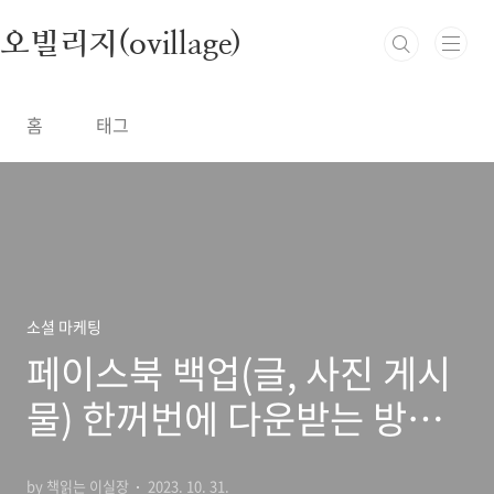
본문 바로가기
오빌리지(ovillage)
홈
태그
소셜 마케팅
페이스북 백업(글, 사진 게시
물) 한꺼번에 다운받는 방법!
(PC버전)
by 책읽는 이실장
2023. 10. 31.