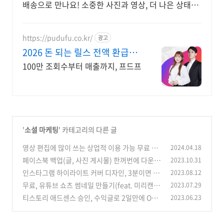
배송으로 만나요! 소중한 사진과 영상, 더 나은 상태로
기록하세요. 쿠팡에서 편리하게 구매하세요.
https://pudufu.co.kr/
광고
2026 돈 되는 릴스 전액 환급해
주는 강의
100만 조회수부터 매출까지, 프드프
'
소셜 마케팅
' 카테고리의 다른 글
영상 편집에 많이 쓰는 상업적 이용 가능 무료 한
2024.04.18
글 폰트 8가지
페이스북 백업(글, 사진 게시물) 한꺼번에 다운받
2023.10.31
(0)
는 방법!(PC버전)
인스타그램 하이라이트 커버 디자인, 3분이면 O
2023.08.12
(0)
K!
무료, 유튜브 쇼츠 썸네일 만들기(feat. 미리캔버
2023.07.29
(0)
스)
티스토리 애드센스 승인, 수익글로 2일만에 OK!
2023.06.23
(0)
(0)