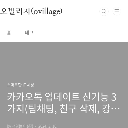
본문 바로가기
오빌리지(ovillage)
홈
태그
스마트한 IT 세상
카카오톡 업데이트 신기능 3
가지(팀채팅, 친구 삭제, 강퇴
내보내기, 프로필 메모) 방법
by 책읽는 이실장
2024. 3. 16.