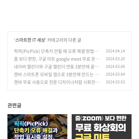
'
스마트한 IT 세상
' 카테고리의 다른 글
픽픽(PicPick) 단축키 안될 때 오류 해결 방법과
2024.04.14
작업표시줄 설정 방법
줌 보다 편한, 구글 미트 google meet 무료 온라
2024.03.20
(0)
인 화상회의 사용법
네이버 캘린더와 구글 캘린더 연동 3분만에 끝내
2024.03.06
(0)
기
캔바 스마트폰 모바일 앱으로 3분만에 만드는 디
2024.03.04
(0)
자인 포스터
캔바 무료 사용으로 전문 디자이너처럼 시화전 포
2024.03.03
(0)
스터 만들기
(0)
관련글