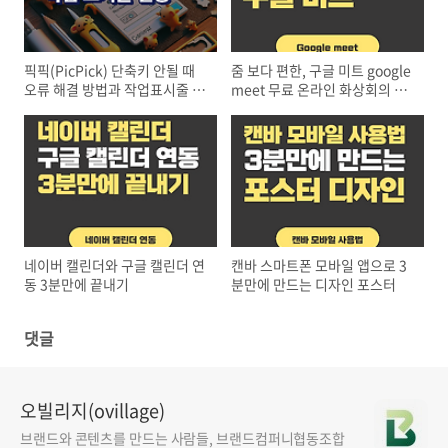
픽픽(PicPick) 단축키 안될 때
줌 보다 편한, 구글 미트 google
오류 해결 방법과 작업표시줄 설
meet 무료 온라인 화상회의 사
정 방법
용법
네이버 캘린더와 구글 캘린더 연
캔바 스마트폰 모바일 앱으로 3
동 3분만에 끝내기
분만에 만드는 디자인 포스터
댓글
오빌리지(ovillage)
브랜드와 콘텐츠를 만드는 사람들, 브랜드컴퍼니협동조합