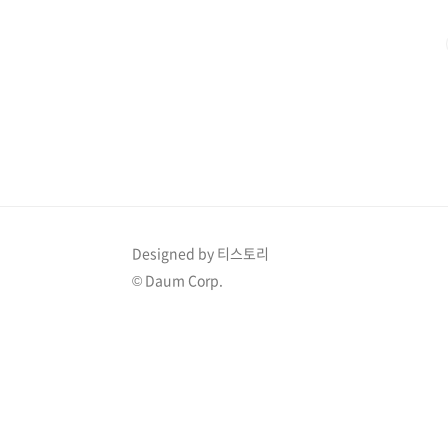
는 'SNOW AI' 클릭! 3. 가장 먼저 나오는 'AI 프로필' 
클릭! 5. 내 셀카 사진 10~20장..
Designed by 티스토리
© Daum Corp.