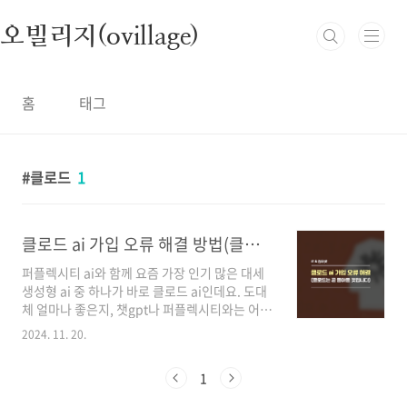
본문 바로가기
오빌리지(ovillage)
홈
태그
클로드
1
클로드 ai 가입 오류 해결 방법(클로드는 곧 돌아올 것입니다)
퍼플렉시티 ai와 함께 요즘 가장 인기 많은 대세
생성형 ai 중 하나가 바로 클로드 ai인데요. 도대
체 얼마나 좋은지, 챗gpt나 퍼플렉시티와는 어떻
게 다른지 궁금해서 사용해 보려고 사이트를 클
2024. 11. 20.
릭해 들어갔는데요. 처음에는, 이름부터 친절히
물어보더니 . . 이게 뭔가요? 터미네이터의 아널
1
드 슈워제네거의 I'll be back도 아니고 "클로드
는 곧 돌아올 것이다'라며 'Claude.ai는 현재 일