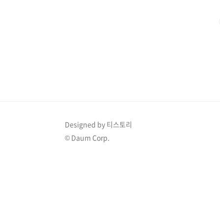
'다른 이름으로 저장'하거나 '슬라이드 쇼 시작', '복사', 
나오는데요. 이 중에서 "이미지 크기 조정"을 클릭해 주
Designed by 티스토리
© Daum Corp.